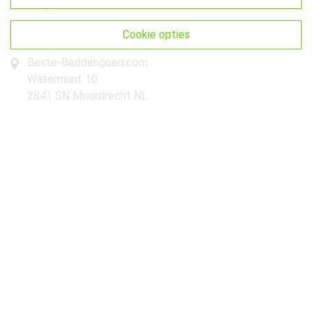
Sitemap
Get In Touch
cookie opties
Beste-Beddengoed.com
Watermunt 10
2841 SN Moordrecht NL
info@beste-beddengoed.com
085-7609235