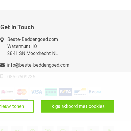
Get In Touch
Beste-Beddengoed.com
Watermunt 10
2841 SN Moordrecht NL
info@beste-beddengoed.com
085-7609235
pnieuw tonen
ik ga akkoord met cookies