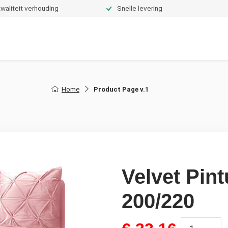
waliteit verhouding
Snelle levering
Dekbedden
Hoeslakens
Topper hoeslakens
Moltons
Home
Product Page v.1
Velvet Pin
200/220