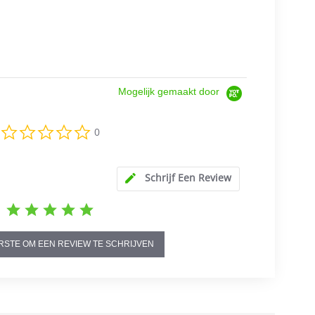
Mogelijk gemaakt door
0.0
0
star
rating
Schrijf Een Review
RSTE OM EEN REVIEW TE SCHRIJVEN