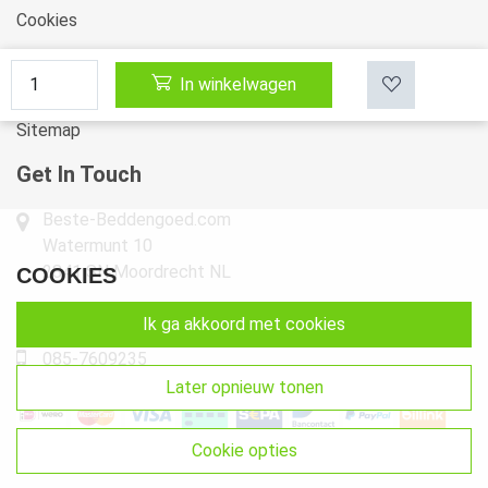
Cookies
Klachten
In winkelwagen
Retourneren & Ruilen
Sitemap
Get In Touch
Beste-Beddengoed.com
Watermunt 10
2841 SN Moordrecht NL
COOKIES
info@beste-beddengoed.com
ik ga akkoord met cookies
085-7609235
later opnieuw tonen
cookie opties