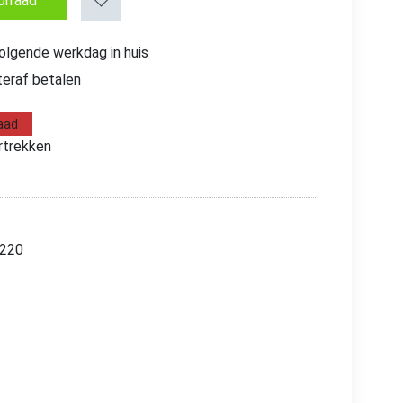
orraad
volgende werkdag in huis
teraf betalen
aad
trekken
/220