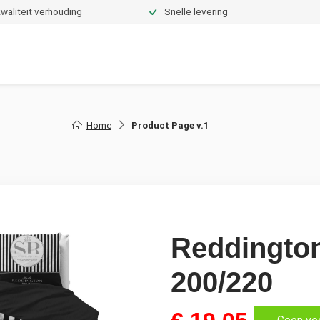
waliteit verhouding
Snelle levering
Dekbedden
Hoeslakens
Topper hoeslakens
Moltons
Home
Product Page v.1
Reddington
200/220