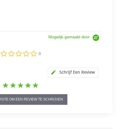
Mogelijk gemaakt door
0.0
0
star
rating
Schrijf Een Review
RSTE OM EEN REVIEW TE SCHRIJVEN