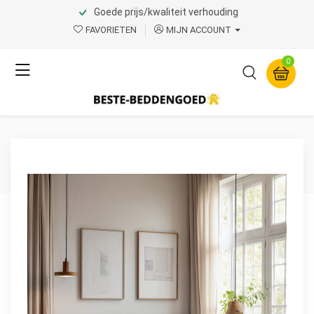
Goede prijs/kwaliteit verhouding
Home
Product Page v.1
FAVORIETEN
MIJN ACCOUNT
Sleeptime
0
Washed Tufted Groen 240
x 200/220