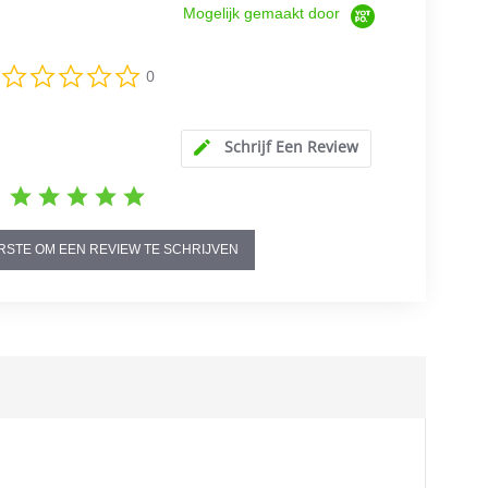
Mogelijk gemaakt door
0.0
0
star
rating
Schrijf Een Review
RSTE OM EEN REVIEW TE SCHRIJVEN