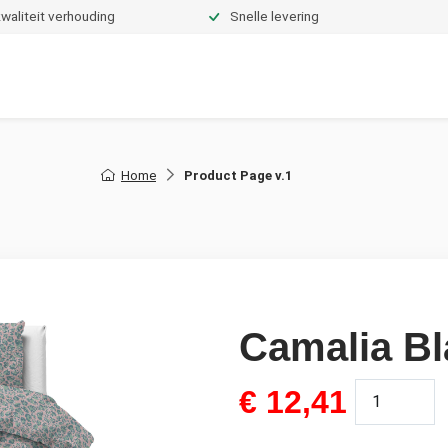
waliteit verhouding
Snelle levering
Dekbedden
Hoeslakens
Topper hoeslakens
Moltons
Home
Product Page v.1
Camalia Bl
€
12,41