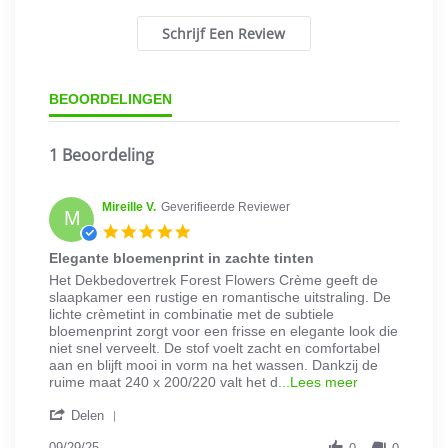
Schrijf Een Review
BEOORDELINGEN
1 Beoordeling
Mireille V.
Geverifieerde Reviewer
M
5.0
star
Elegante bloemenprint in zachte tinten
rating
Review
review
Het Dekbedovertrek Forest Flowers Crème geeft de
by
stating
slaapkamer een rustige en romantische uitstraling. De
Mireille
Elegante
lichte crèmetint in combinatie met de subtiele
V.
bloemenprint
bloemenprint zorgt voor een frisse en elegante look die
on
in
niet snel verveelt. De stof voelt zacht en comfortabel
29
zachte
aan en blijft mooi in vorm na het wassen. Dankzij de
Sep
tinten
Read
ruime maat 240 x 200/220 valt het d
...Lees meer
2025
more
'
about
Delen
Share
review
Review
09/29/25