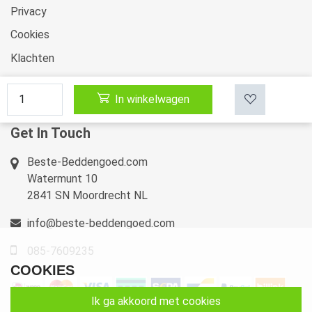
Privacy
Cookies
Klachten
Retourneren & Ruilen
In winkelwagen
Sitemap
Get In Touch
Beste-Beddengoed.com
Watermunt 10
2841 SN Moordrecht NL
info@beste-beddengoed.com
085-7609235
COOKIES
ik ga akkoord met cookies