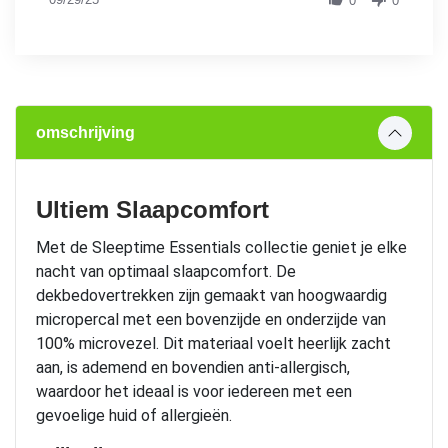
0
stating
0
by
Elegante
Mireille
bloemenprint
V.
in
on
zachte
29
tinten
Sep
2025
omschrijving
Ultiem Slaapcomfort
Met de Sleeptime Essentials collectie geniet je elke
nacht van optimaal slaapcomfort. De
dekbedovertrekken zijn gemaakt van hoogwaardig
micropercal met een bovenzijde en onderzijde van
100% microvezel. Dit materiaal voelt heerlijk zacht
aan, is ademend en bovendien anti-allergisch,
waardoor het ideaal is voor iedereen met een
gevoelige huid of allergieën.