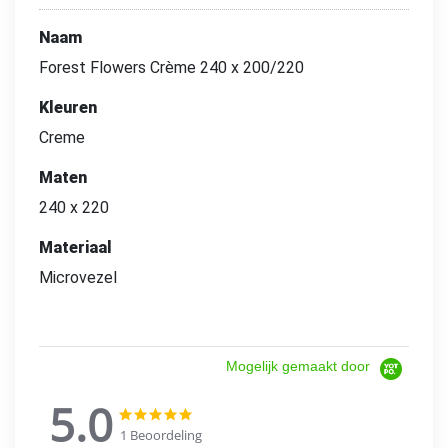
Naam
Forest Flowers Crème 240 x 200/220
Kleuren
Creme
Maten
240 x 220
Materiaal
Microvezel
Mogelijk gemaakt door
5.0
5.0
5.0
star
star
1 Beoordeling
rating
rating