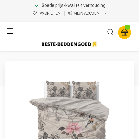
Goede prijs/kwaliteit verhouding
Home
Product Page v.1
FAVORIETEN
MIJN ACCOUNT
Sleeptime
0
Forest Flowers Crème 240
x 200/220