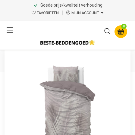
Goede prijs/kwaliteit verhouding
Home
Product Page v.1
FAVORIETEN
MIJN ACCOUNT
Sleeptime
0
Karlo Zand 140 x 200/220