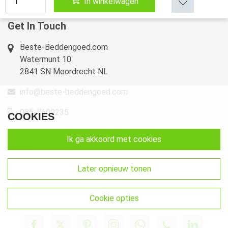
In winkelwagen
Sitemap
Get In Touch
Beste-Beddengoed.com
Watermunt 10
2841 SN Moordrecht NL
info@beste-beddengoed.com
085-7609235
COOKIES
ik ga akkoord met cookies
later opnieuw tonen
cookie opties