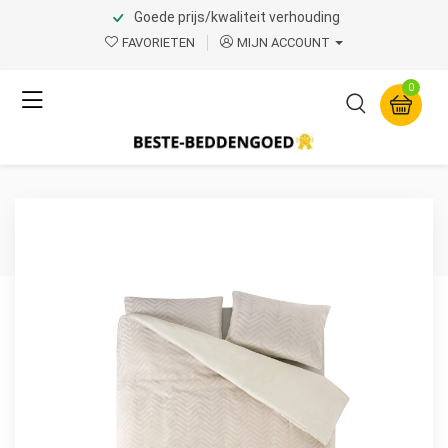
Goede prijs/kwaliteit verhouding
Home
Product Page v.1
FAVORIETEN
MIJN ACCOUNT
Sleeptime
0
Chevron Teddy Créme 200
x 200/220