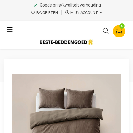
Goede prijs/kwaliteit verhouding
Home
Product Page v.1
FAVORIETEN
MIJN ACCOUNT
Sleeptime
0
Velvet Cartier Taupe 240 x
220