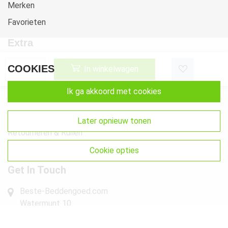
Merken
Favorieten
Extra
Voorwaarden
COOKIES
In winkelwagen
Privacy
ik ga akkoord met cookies
Cookies
Klachten
later opnieuw tonen
Retourneren & Ruilen
Sitemap
cookie opties
Get In Touch
Beste-Beddengoed.com
Watermunt 10
2841 SN Moordrecht NL