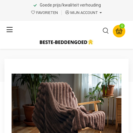
Goede prijs/kwaliteit verhouding
Home
Product Page v.1
FAVORIETEN
MIJN ACCOUNT
Primaviera Deluxe
0
Rib Rabbit Fur Plaid Taupe
240 x 200