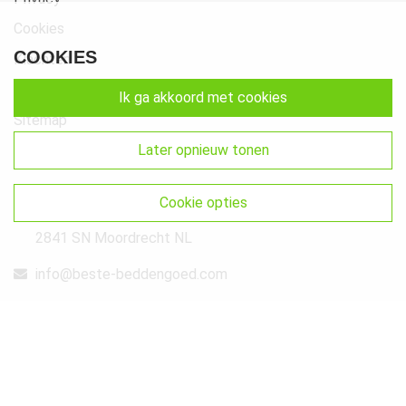
Cookies
COOKIES
Klachten
Retourneren & Ruilen
ik ga akkoord met cookies
Sitemap
later opnieuw tonen
Get In Touch
Beste-Beddengoed.com
cookie opties
Watermunt 10
2841 SN Moordrecht NL
info@beste-beddengoed.com
085-7609235