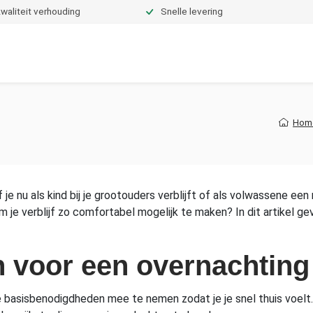
waliteit verhouding
Snelle levering
Dekbedden
Hoeslakens
Topper hoeslakens
Moltons
Hom
f je nu als kind bij je grootouders verblijft of als volwassene ee
je verblijf zo comfortabel mogelijk te maken? In dit artikel g
 voor een overnachting
m de basisbenodigdheden mee te nemen zodat je je snel thuis voelt