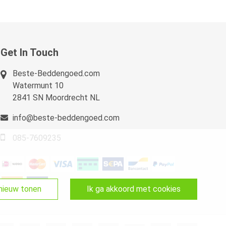
Get In Touch
Beste-Beddengoed.com
Watermunt 10
2841 SN Moordrecht NL
info@beste-beddengoed.com
085-7609235
pnieuw tonen
ik ga akkoord met cookies