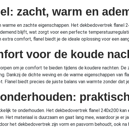
nel: zacht, warm en ade
ijn warme en zachte eigenschappen. Het dekbedovertrek flanel 
demend blijft, wat zorgt voor een perfecte temperatuurregulatie 
extra comfort, flanel biedt je de ideale oplossing voor een aa
fort voor de koude nac
rpen om je comfort te bieden tijdens de koudere nachten. De za
ng. Dankzij de dichte weving en de warme eigenschappen van fla
t. Flanel biedt precies de juiste balans van warmte zonder dat je
 onderhouden: praktisc
akkelijk te onderhouden. Het dekbedovertrek flanel 240x200 k
. Het materiaal is duurzaam en gaat lang mee, waardoor je er ja
door het dekbedovertrek zijn vorm en pasvorm behoudt, ook na h