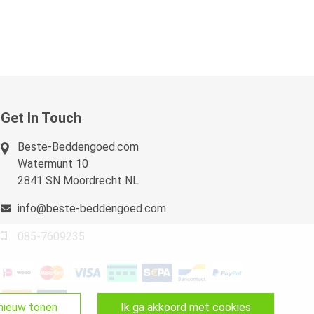
Get In Touch
Beste-Beddengoed.com
Watermunt 10
2841 SN Moordrecht NL
info@beste-beddengoed.com
085-7609235
pnieuw tonen
ik ga akkoord met cookies