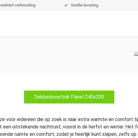
waliteit verhouding
Snelle levering
Dekbedden
Hoeslakens
Topper hoeslakens
Moltons
Dekbedovertrek Flanel 240x200
ze voor iedereen die op zoek is naar extra warmte en comfort ti
en uitstekende nachtrust, vooral in de herfst en winter. Het 
oende ruimte en comfort, zodat je heerlijk kunt slapen, zelfs o