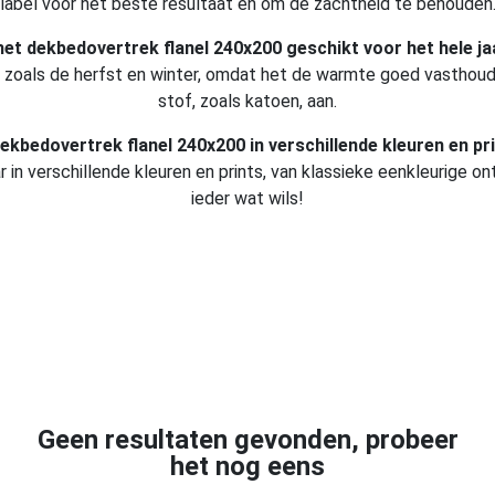
label voor het beste resultaat en om de zachtheid te behouden
 het dekbedovertrek flanel 240x200 geschikt voor het hele ja
n, zoals de herfst en winter, omdat het de warmte goed vasthou
stof, zoals katoen, aan.
dekbedovertrek flanel 240x200 in verschillende kleuren en pri
r in verschillende kleuren en prints, van klassieke eenkleurige 
ieder wat wils!
Geen resultaten gevonden, probeer
het nog eens