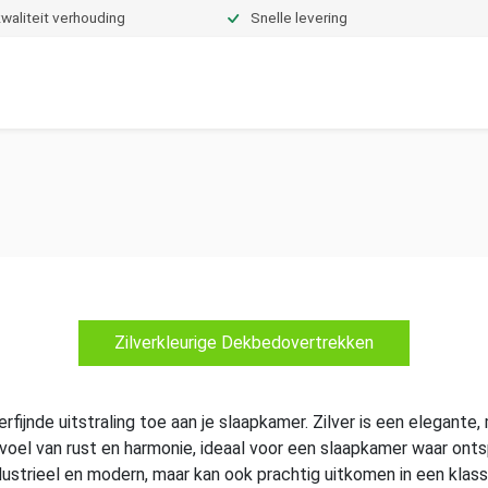
waliteit verhouding
Snelle levering
Dekbedden
Hoeslakens
Topper hoeslakens
Moltons
Zilverkleurige Dekbedovertrekken
fijnde uitstraling toe aan je slaapkamer. Zilver is een elegante,
voel van rust en harmonie, ideaal voor een slaapkamer waar ontsp
industrieel en modern, maar kan ook prachtig uitkomen in een klas