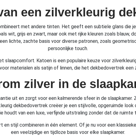
an een zilverkleurig de
 combineert met andere tinten. Het geeft een subtiele glans die je
s wit, grijs en zwart, maar ook met rijke kleuren zoals blauw, 
 een lichte, zachte basis voor diverse patronen, zoals geometri
persoonlijke touch.
n het slaapcomfort. Katoen is een populaire keuze voor zilverkl
 voor materialen als satijn of linnen, die het dekbedovertrek een
om zilver in de slaapk
antie uit en zorgt voor een kalmerende sfeer in de slaapkamer. Zi
kleurig dekbedovertrek creëer je een stijlvolle, opgeruimde look 
e houdt van een luxe, verfijnde uitstraling zonder dat de ruimte t
en stijl combineren in één element. Of je nu voor een klassieke, 
een veelzijdige en tijdloze basis voor elke slaapkamer.