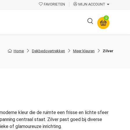
FAVORIETEN
MIJN ACCOUNT
0
Overige
Home
Dekbedovertrekken
Meer kleuren
Zilver
 moderne kleur die de ruimte een frisse en lichte sfeer
anning centraal staat. Zilver past goed bij diverse
sieke of glamoureuze inrichting.