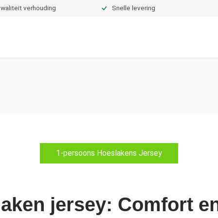
waliteit verhouding
Snelle levering
Dekbedden
Hoeslakens
Topper hoeslakens
Moltons
1-persoons Hoeslakens Jersey
aken jersey: Comfort en