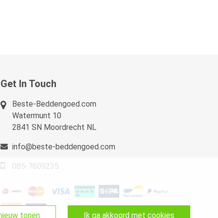
Get In Touch
Beste-Beddengoed.com
Watermunt 10
2841 SN Moordrecht NL
info@beste-beddengoed.com
085-7609235
pnieuw tonen
ik ga akkoord met cookies