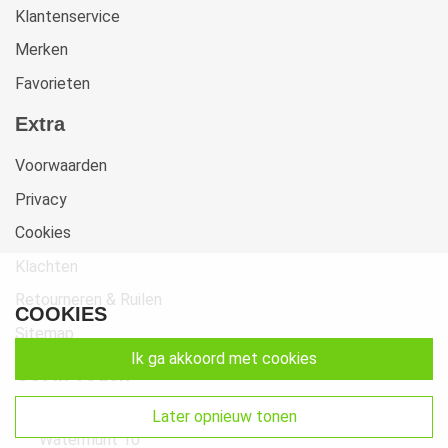
Klantenservice
Merken
Favorieten
Extra
Voorwaarden
Privacy
Cookies
Klachten
Retourneren & Ruilen
COOKIES
Sitemap
ik ga akkoord met cookies
Get In Touch
Beste-Beddengoed.com
later opnieuw tonen
Watermunt 10