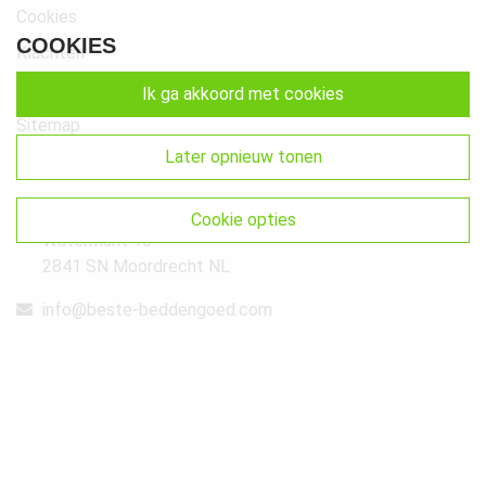
Cookies
COOKIES
Klachten
Retourneren & Ruilen
ik ga akkoord met cookies
Sitemap
later opnieuw tonen
Get In Touch
Beste-Beddengoed.com
cookie opties
Watermunt 10
2841 SN Moordrecht NL
info@beste-beddengoed.com
085-7609235