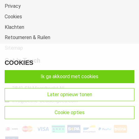
Privacy
Cookies
Klachten
Retourneren & Ruilen
Sitemap
Get In Touch
COOKIES
Beste-Beddengoed.com
ik ga akkoord met cookies
Watermunt 10
2841 SN Moordrecht NL
later opnieuw tonen
info@beste-beddengoed.com
cookie opties
085-7609235