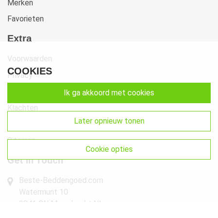
Merken
Favorieten
Extra
Voorwaarden
COOKIES
Privacy
Cookies
ik ga akkoord met cookies
Klachten
later opnieuw tonen
Retourneren & Ruilen
Sitemap
cookie opties
Get In Touch
Beste-Beddengoed.com
Watermunt 10
2841 SN Moordrecht NL