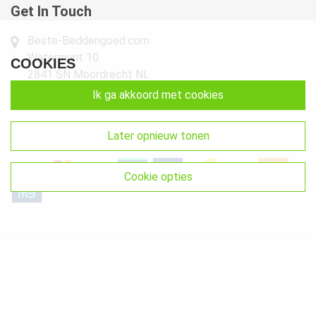
Get In Touch
Beste-Beddengoed.com
Watermunt 10
COOKIES
2841 SN Moordrecht NL
ik ga akkoord met cookies
info@beste-beddengoed.com
085-7609235
later opnieuw tonen
cookie opties