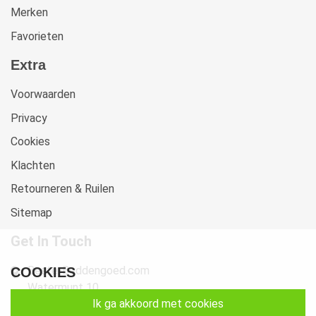
Merken
Favorieten
Extra
Voorwaarden
Privacy
Cookies
Klachten
Retourneren & Ruilen
Sitemap
Get In Touch
Beste-Beddengoed.com
COOKIES
Watermunt 10
ik ga akkoord met cookies
2841 SN Moordrecht NL