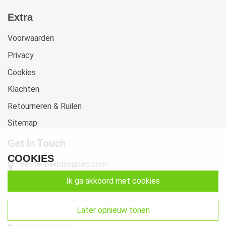
Extra
Voorwaarden
Privacy
Cookies
Klachten
Retourneren & Ruilen
Sitemap
Get In Touch
COOKIES
Beste-Beddengoed.com
Watermunt 10
ik ga akkoord met cookies
2841 SN Moordrecht NL
info@beste-beddengoed.com
later opnieuw tonen