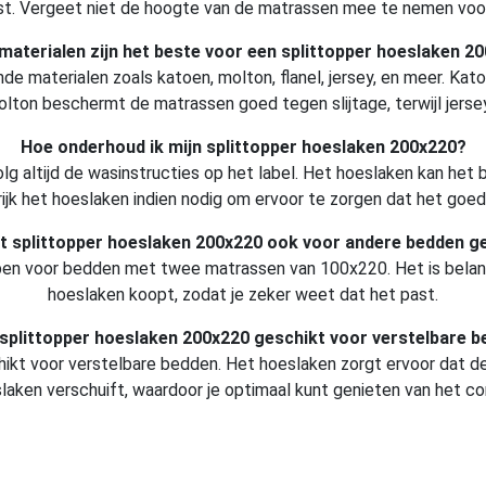
est. Vergeet niet de hoogte van de matrassen mee te nemen vo
materialen zijn het beste voor een splittopper hoeslaken 2
nde materialen zoals katoen, molton, flanel, jersey, en meer. Kat
ton beschermt de matrassen goed tegen slijtage, terwijl jerse
Hoe onderhoud ik mijn splittopper hoeslaken 200x220?
g altijd de wasinstructies op het label. Het hoeslaken kan he
ijk het hoeslaken indien nodig om ervoor te zorgen dat het goed o
et splittopper hoeslaken 200x220 ook voor andere bedden g
pen voor bedden met twee matrassen van 100x220. Het is belan
hoeslaken koopt, zodat je zeker weet dat het past.
 splittopper hoeslaken 200x220 geschikt voor verstelbare 
hikt voor verstelbare bedden. Het hoeslaken zorgt ervoor dat d
laken verschuift, waardoor je optimaal kunt genieten van het co