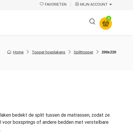
FAVORIETEN
MIJN ACCOUNT
0
Overige
Home
Topper hoeslakens
Splittopper
200x220
aken bedekt de split tussen de matrassen, zodat ze
aal voor boxsprings of andere bedden met verstelbare
.