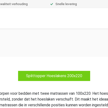
waliteit verhouding
Snelle levering
Dekbedden
Hoeslakens
Topper hoeslakens
Moltons
Splittopper Hoeslakens 200x220
worpen voor bedden met twee matrassen van 100x220. Het hoesl
rsteld, zonder dat het hoeslaken verschuift. Dit maakt het ide
matrassen die in verschillende posities kunnen worden ingesteld