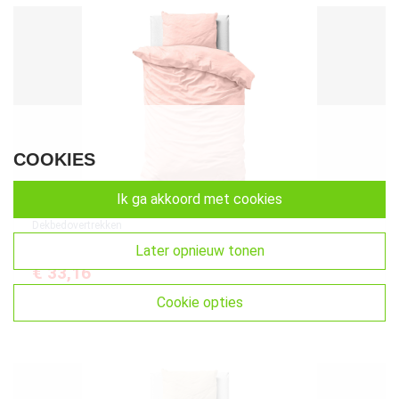
COOKIES
ik ga akkoord met cookies
Dekbedovertrekken
Uni Satijn Dekbedovertrek Roze 140 x 200/220
later opnieuw tonen
€
33,16
cookie opties