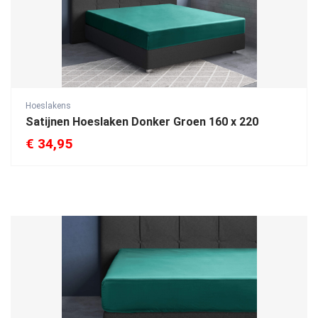
Hoeslakens
Satijnen Hoeslaken Donker Groen 160 x 220
€
34,95