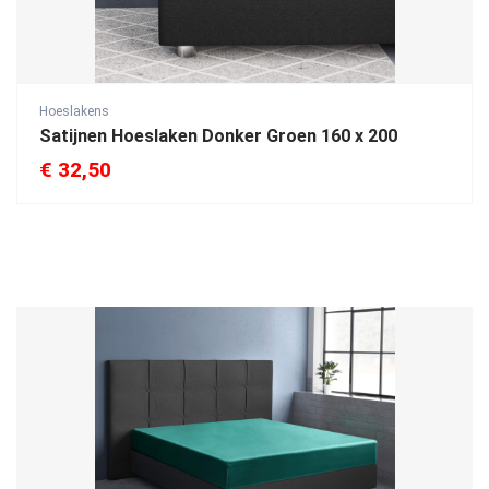
Hoeslakens
Satijnen Hoeslaken Donker Groen 160 x 200
€
32,50