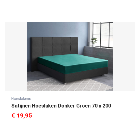
Hoeslakens
Satijnen Hoeslaken Donker Groen 70 x 200
€
19,95