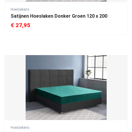
Hoeslakens
Satijnen Hoeslaken Donker Groen 120 x 200
€
27,95
Hoeslakens