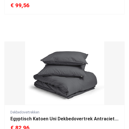
€
99,56
Dekbedovertrekken
Egyptisch Katoen Uni Dekbedovertrek Antraciet 200 x 200/260
€
82,96