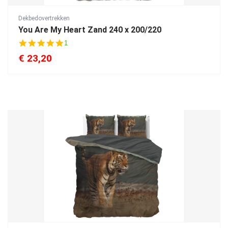
Dekbedovertrekken
You Are My Heart Zand 240 x 200/220
5
1
.
€
23,20
0
s
t
a
r
r
a
t
i
n
g