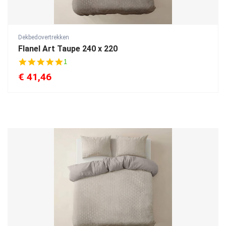
Dekbedovertrekken
Flanel Art Taupe 240 x 220
5
1
.
€
41,46
0
s
t
a
r
r
a
t
i
n
g